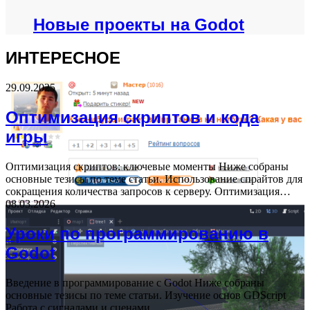
Новые проекты на Godot
ИНТЕРЕСНОЕ
29.09.2025
Оптимизация скриптов и кода
игры
Оптимизация скриптов: ключевые моменты Ниже собраны
основные тезисы по теме статьи. Использование спрайтов для
сокращения количества запросов к серверу. Оптимизация…
08.03.2026
Уроки по программированию в
Godot
Введение в программирование с Godot Ниже собраны
основные тезисы по теме статьи. Изучение основ GDScript
Работа с сигналами и сценами…