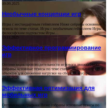
09.09.2025
Необычные концепции игр
Игры с нестандартным геймплеем Ниже собраны основные
тезисы по теме статьи. Игры с необычным геймплеем Игры с
философским подтекстом Игры…
15.11.2025
Эффективное программирование
игр
Оптимизация производительности игрового движка Ниже
собраны основные тезисы по теме статьи. Используйте пулы
объектов для снижения нагрузки на сборщик мусора.…
20.01.2026
Эффективная оптимизация для
мобильных игр
Оптимизация графики Ниже собраны основные тезисы по