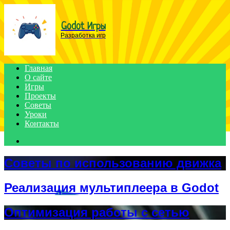
Menu
Godot Игры
Разработка игр
Главная
О сайте
Игры
Проекты
Советы
Уроки
Контакты
Search
for
Советы по использованию движка
Реализация мультиплеера в Godot
Оптимизация работы с сетью