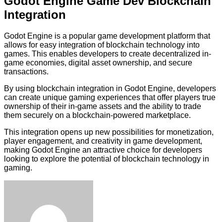
Godot Engine Game Dev Blockchain
Integration
Godot Engine is a popular game development platform that
allows for easy integration of blockchain technology into
games. This enables developers to create decentralized in-
game economies, digital asset ownership, and secure
transactions.
By using blockchain integration in Godot Engine, developers
can create unique gaming experiences that offer players true
ownership of their in-game assets and the ability to trade
them securely on a blockchain-powered marketplace.
This integration opens up new possibilities for monetization,
player engagement, and creativity in game development,
making Godot Engine an attractive choice for developers
looking to explore the potential of blockchain technology in
gaming.
Facebook
Twitter
LinkedIn
Tumblr
Pinterest
Reddit
VKontakte
Odnoklassniki
Skype
WhatsApp
Telegram
Viber
Share
Print
via
Email