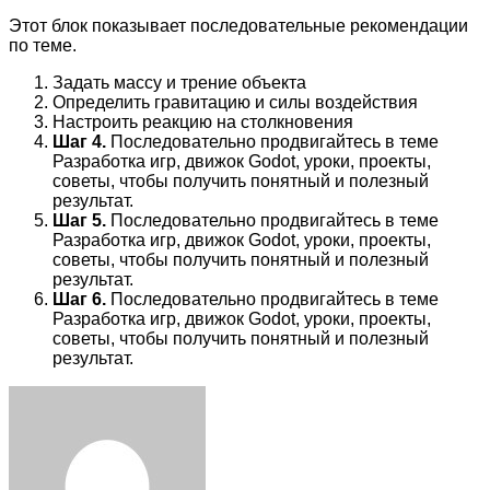
Этот блок показывает последовательные рекомендации
по теме.
Задать массу и трение объекта
Определить гравитацию и силы воздействия
Настроить реакцию на столкновения
Шаг 4.
Последовательно продвигайтесь в теме
Разработка игр, движок Godot, уроки, проекты,
советы, чтобы получить понятный и полезный
результат.
Шаг 5.
Последовательно продвигайтесь в теме
Разработка игр, движок Godot, уроки, проекты,
советы, чтобы получить понятный и полезный
результат.
Шаг 6.
Последовательно продвигайтесь в теме
Разработка игр, движок Godot, уроки, проекты,
советы, чтобы получить понятный и полезный
результат.
Facebook
Twitter
LinkedIn
Tumblr
Pinterest
Reddit
VKontakte
Odnoklassniki
Skype
WhatsApp
Telegram
Viber
Share
Print
via
Email