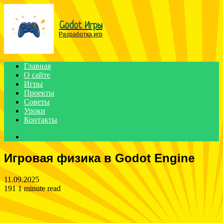
Menu
Godot Игры
Разработка игр
Главная
О сайте
Игры
Проекты
Советы
Уроки
Контакты
Search
for
Игровая физика в Godot Engine
11.09.2025
191
1 minute read