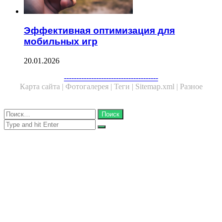
Эффективная оптимизация для
мобильных игр
20.01.2026
Facebook
Twitter
WhatsApp
Telegram
--------------------------------------
Карта сайта |
Фотогалерея |
Теги |
Sitemap.xml |
Разное
Close
Найти:
Close
Search
for